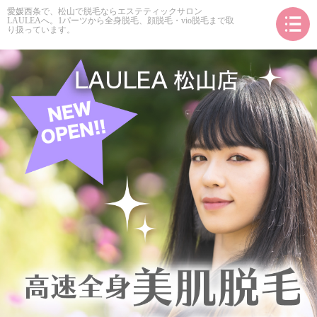
愛媛西条で、松山で脱毛ならエステティックサロン
LAULEAへ。1パーツから全身脱毛、顔脱毛・vio脱毛まで取
り扱っています。