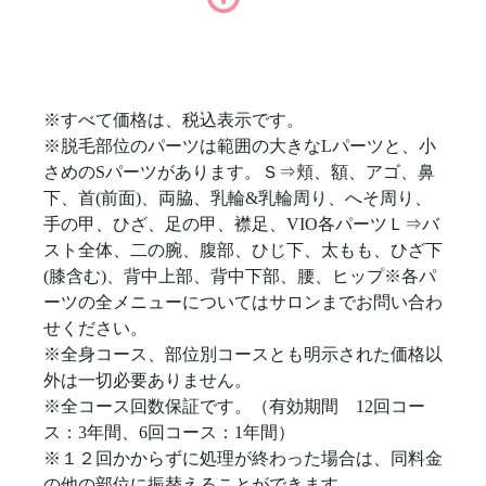
※すべて価格は、税込表示です。
※脱毛部位のパーツは範囲の大きなLパーツと、小
さめのSパーツがあります。Ｓ⇒頬、額、アゴ、鼻
下、首(前面)、両脇、乳輪&乳輪周り、へそ周り、
手の甲、ひざ、足の甲、襟足、VIO各パーツＬ⇒バ
スト全体、二の腕、腹部、ひじ下、太もも、ひざ下
(膝含む)、背中上部、背中下部、腰、ヒップ※各パ
ーツの全メニューについてはサロンまでお問い合わ
せください。
※全身コース、部位別コースとも明示された価格以
外は一切必要ありません。
※全コース回数保証です。（有効期間 12回コー
ス：3年間、6回コース：1年間）
※１２回かからずに処理が終わった場合は、同料金
の他の部位に振替えることができます。