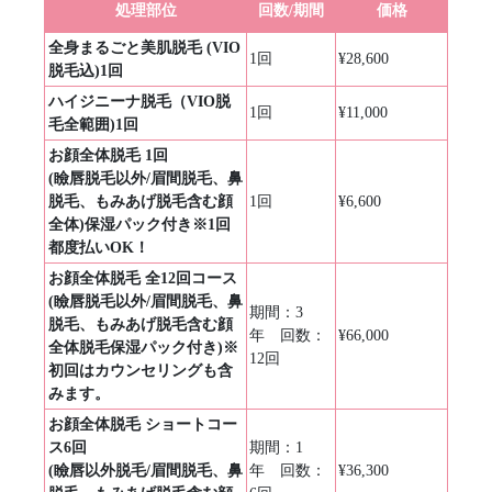
処理部位
回数/期間
価格
全身まるごと美肌脱毛 (VIO
1回
¥28,600
脱毛込)1回
ハイジニーナ脱毛（VIO脱
1回
¥11,000
毛全範囲)1回
お顔全体脱毛 1回
(瞼唇脱毛以外/眉間脱毛、鼻
脱毛、もみあげ脱毛含む顔
1回
¥6,600
全体)保湿パック付き※1回
都度払いOK！
お顔全体脱毛 全12回コース
(瞼唇脱毛以外/眉間脱毛、鼻
期間：3
脱毛、もみあげ脱毛含む顔
年 回数：
¥66,000
全体脱毛保湿パック付き)※
12回
初回はカウンセリングも含
みます。
お顔全体脱毛 ショートコー
ス6回
期間：1
(瞼唇以外脱毛/眉間脱毛、鼻
年 回数：
¥36,300