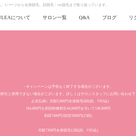
へ。1パーツから全身脱毛、顔脱毛・vio脱毛まで取り扱っています。
ULEAについて
サロン一覧
Q&A
ブログ
リ
・キャンペーンは予告なく終了する場合がございます。
の割引と併用できない場合がございます。詳しくはサロンスタッフにお問い合わせ下
お支払例）月額5,800円全身脱毛6回(顔、VIO込)
184,800円を初回特典割引44,000円を引いて140,800円
初回7400円2回目5800円(23回)
月額7300円全身脱毛12回(顔、VIO込)